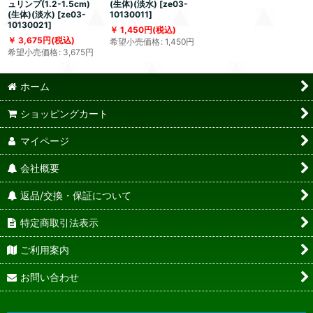
ュリンプ(1.2-1.5cm)
(生体)(淡水)
[
ze03-
(生体)(淡水)
[
ze03-
10130011
]
10130021
]
1,450
円
(税込)
3,675
円
(税込)
希望小売価格
:
1,450
円
希望小売価格
:
3,675
円
ホーム
ショッピングカート
マイページ
会社概要
返品/交換・保証について
特定商取引法表示
ご利用案内
お問い合わせ