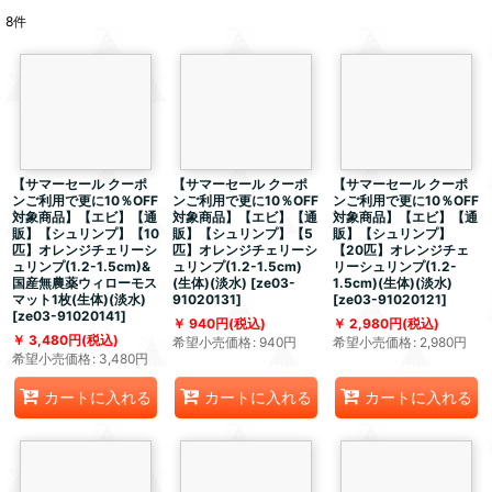
8
件
【サマーセール クーポ
【サマーセール クーポ
【サマーセール クーポ
ンご利用で更に10％OFF
ンご利用で更に10％OFF
ンご利用で更に10％OFF
対象商品】【エビ】【通
対象商品】【エビ】【通
対象商品】【エビ】【通
販】【シュリンプ】【10
販】【シュリンプ】【5
販】【シュリンプ】
匹】オレンジチェリーシ
匹】オレンジチェリーシ
【20匹】オレンジチェ
ュリンプ(1.2-1.5cm)&
ュリンプ(1.2-1.5cm)
リーシュリンプ(1.2-
国産無農薬ウィローモス
(生体)(淡水)
[
ze03-
1.5cm)(生体)(淡水)
マット1枚(生体)(淡水)
91020131
]
[
ze03-91020121
]
[
ze03-91020141
]
940
円
(税込)
2,980
円
(税込)
3,480
円
(税込)
希望小売価格
:
940
円
希望小売価格
:
2,980
円
希望小売価格
:
3,480
円
カートに入れる
カートに入れる
カートに入れる