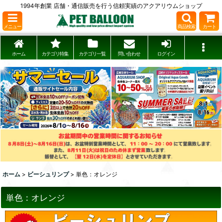
1994年創業 店舗・通信販売を行う信頼実績のアクアリウムショップ
メニュー
商品検索
カート
ホーム
カテゴリ特集
カテゴリ一覧
問い合わせ
ログイン
ホーム
>
ビーシュリンプ
>
単色：オレンジ
単色：オレンジ