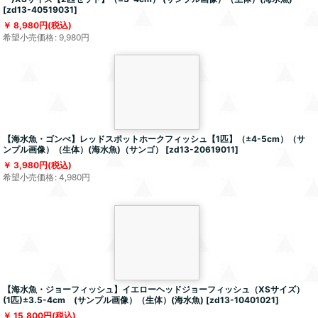
[
zd13-40519031
]
8,980
円
(税込)
希望小売価格
:
9,980
円
【海水魚・ゴンべ】レッドスポットホークフィッシュ【1匹】（±4-5cm）（サ
ンプル画像）（生体）(海水魚)（サンゴ）
[
zd13-20619011
]
3,980
円
(税込)
希望小売価格
:
4,980
円
【海水魚・ジョーフィッシュ】イエローヘッドジョーフィッシュ（XSサイズ）
(1匹)±3.5-4cm (サンプル画像）（生体）(海水魚)
[
zd13-10401021
]
15,800
円
(税込)