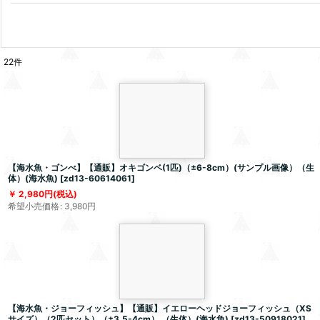
22
件
【海水魚・ゴンべ】【通販】オキゴンベ(1匹)（±6-8cm）(サンプル画像）（生
体）(海水魚)
[
zd13-60614061
]
2,980
円
(税込)
希望小売価格
:
3,980
円
【海水魚・ジョーフィッシュ】【通販】イエローヘッドジョーフィッシュ（XS
サイズ）（2匹セット）（±3.5-4cm） （生体）(海水魚)
[
zd13-50918021
]