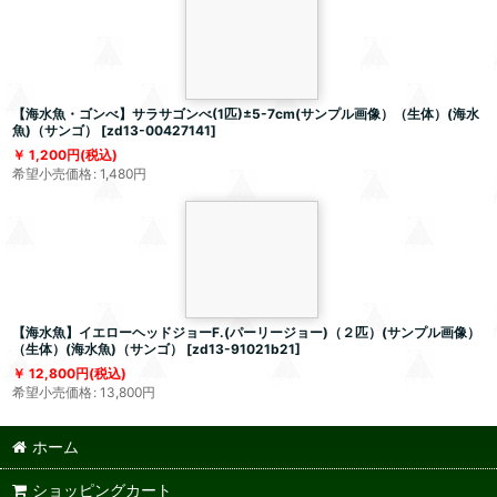
【海水魚・ゴンべ】サラサゴンべ(1匹)±5-7cm(サンプル画像）（生体）(海水
魚)（サンゴ）
[
zd13-00427141
]
1,200
円
(税込)
希望小売価格
:
1,480
円
【海水魚】イエローヘッドジョーF.(パーリージョー)（２匹）(サンプル画像）
（生体）(海水魚)（サンゴ）
[
zd13-91021b21
]
12,800
円
(税込)
希望小売価格
:
13,800
円
ホーム
ショッピングカート