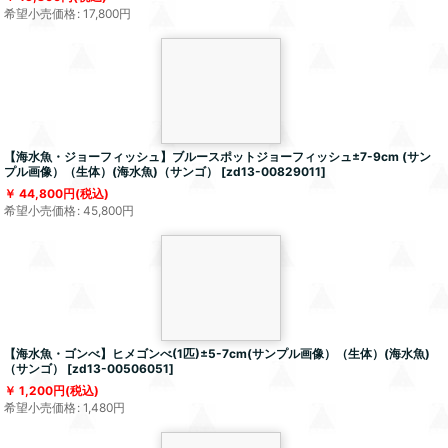
希望小売価格
:
17,800
円
【海水魚・ジョーフィッシュ】ブルースポットジョーフィッシュ±7-9cm (サン
プル画像）（生体）(海水魚)（サンゴ）
[
zd13-00829011
]
44,800
円
(税込)
希望小売価格
:
45,800
円
【海水魚・ゴンべ】ヒメゴンべ(1匹)±5-7cm(サンプル画像）（生体）(海水魚)
（サンゴ）
[
zd13-00506051
]
1,200
円
(税込)
希望小売価格
:
1,480
円