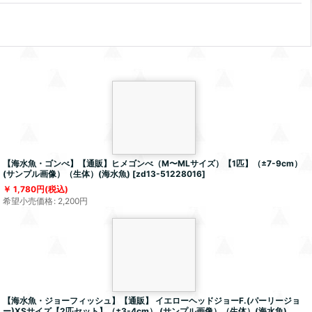
【海水魚・ゴンべ】【通販】ヒメゴンべ（M〜MLサイズ）【1匹】（±7-9cm）
(サンプル画像）（生体）(海水魚)
[
zd13-51228016
]
1,780
円
(税込)
希望小売価格
:
2,200
円
【海水魚・ジョーフィッシュ】【通販】 イエローヘッドジョーF.(パーリージョ
ー)XSサイズ【2匹セット】（±3-4cm） (サンプル画像）（生体）(海水魚)