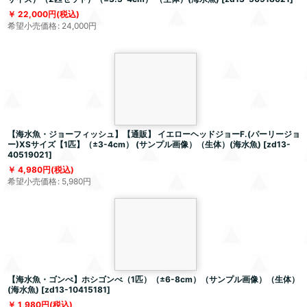
22,000
円
(税込)
希望小売価格
:
24,000
円
【海水魚・ジョーフィッシュ】【通販】 イエローヘッドジョーF.(パーリージョ
ー)XSサイズ【1匹】（±3-4cm） (サンプル画像）（生体）(海水魚)
[
zd13-
40519021
]
4,980
円
(税込)
希望小売価格
:
5,980
円
【海水魚・ゴンべ】ホシゴンべ（1匹）（±6-8cm）（サンプル画像）（生体）
(海水魚)
[
zd13-10415181
]
1,980
円
(税込)