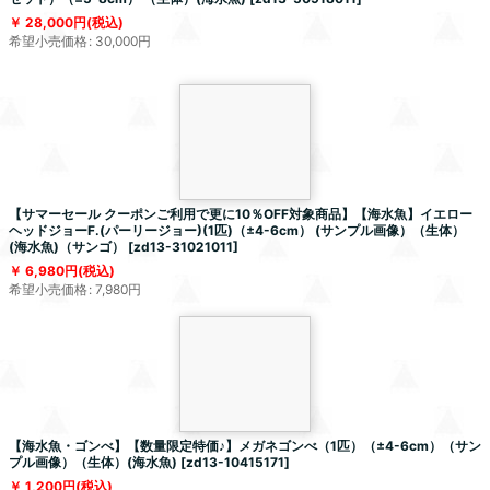
28,000
円
(税込)
希望小売価格
:
30,000
円
【サマーセール クーポンご利用で更に10％OFF対象商品】【海水魚】イエロー
ヘッドジョーF.(パーリージョー)(1匹)（±4-6cm） (サンプル画像）（生体）
(海水魚)（サンゴ）
[
zd13-31021011
]
6,980
円
(税込)
希望小売価格
:
7,980
円
【海水魚・ゴンべ】【数量限定特価♪】メガネゴンべ（1匹）（±4-6cm）（サン
プル画像）（生体）(海水魚)
[
zd13-10415171
]
1,200
円
(税込)