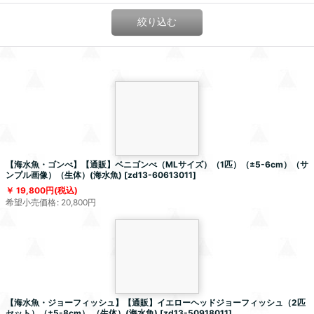
絞り込む
【海水魚・ゴンべ】【通販】ベニゴンべ（MLサイズ）（1匹）（±5-6cm）（サ
ンプル画像）（生体）(海水魚)
[
zd13-60613011
]
19,800
円
(税込)
希望小売価格
:
20,800
円
【海水魚・ジョーフィッシュ】【通販】イエローヘッドジョーフィッシュ（2匹
セット）（±5-8cm） （生体）(海水魚)
[
zd13-50918011
]