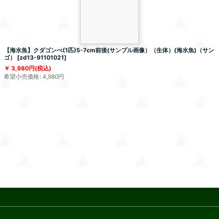
【海水魚】クダゴンべ(1匹)5-7cm前後(サンプル画像）（生体）(海水魚)（サン
ゴ）
[
zd13-91101021
]
3,980
円
(税込)
希望小売価格
:
4,980
円