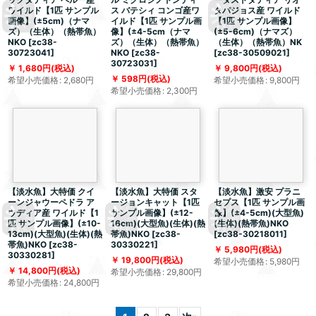
ワイルド【1匹 サンプル
ス バテシィ コンゴ産ワ
タパジョス産 ワイルド
画像】(±5cm)（ナマ
イルド【1匹 サンプル画
【1匹 サンプル画像】
ズ）（生体）（熱帯魚）
像】(±4-5cm（ナマ
(±5-6cm)（ナマズ）
NKO
[
zc38-
ズ）（生体）（熱帯魚）
（生体）（熱帯魚）NK
30723041
]
NKO
[
zc38-
[
zc38-30509021
]
30723031
]
1,680
円
(税込)
9,800
円
(税込)
598
円
(税込)
希望小売価格
:
2,680
円
希望小売価格
:
9,800
円
希望小売価格
:
2,300
円
【淡水魚】大特価 クイ
【淡水魚】大特価 スタ
【淡水魚】激安 プラニ
ーンジャウーペドラ ア
ージョンキャット【1匹
セプス【1匹 サンプル画
ウディア産 ワイルド【1
サンプル画像】(±12-
像】(±4-5cm)(大型魚)
匹 サンプル画像】(±10-
16cm)(大型魚)(生体)(熱
(生体)(熱帯魚)NKO
13cm)(大型魚)(生体)(熱
帯魚)NKO
[
zc38-
[
zc38-30218011
]
帯魚)NKO
[
zc38-
30330221
]
5,980
円
(税込)
30330281
]
19,800
円
(税込)
希望小売価格
:
5,980
円
14,800
円
(税込)
希望小売価格
:
29,800
円
希望小売価格
:
24,800
円