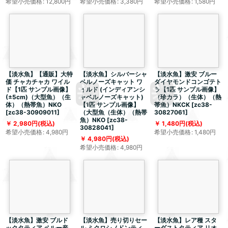
希望小売価格
:
12,800
円
希望小売価格
:
3,380
円
希望小売価格
:
1,580
円
【淡水魚】【通販】大特
【淡水魚】シルバーシャ
【淡水魚】激安 ブルー
価 チャカチャカ ワイル
ベルノーズキャット ワ
ダイヤモンドコンゴテト
ド【1匹 サンプル画像】
イルド (インディアンシ
ラ【1匹 サンプル画像】
(±5cm)（大型魚）（生
ャベルノーズキャット)
（珍カラ）（生体）（熱
体）（熱帯魚）NKO
【1匹 サンプル画像】
帯魚）NKCK
[
zc38-
[
zc38-30909011
]
（大型魚（生体）（熱帯
30827061
]
魚）NKO
[
zc38-
2,980
円
(税込)
1,480
円
(税込)
30828041
]
希望小売価格
:
4,980
円
希望小売価格
:
1,480
円
4,980
円
(税込)
希望小売価格
:
4,980
円
【淡水魚】激安 ブルド
【淡水魚】売り切りセー
【淡水魚】レア種 スタ
ックタティア ペルー産
ル ミクロシノドンティ
ーダストタティア リオ