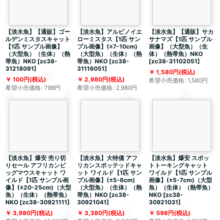
【淡水魚】【通販】ゴー
【淡水魚】アルビノイエ
【淡水魚】【通販】サカ
ルデンミスタスキャット
ローミスタス【1匹 サン
サナマズ【1匹 サンプル
【1匹 サンプル画像】
プル画像】(±7-10cm)
画像】（大型魚）（生
（大型魚）（生体）（熱
（大型魚）（生体）（熱
体）（熱帯魚）NKO
帯魚）NKO
[
zc38-
帯魚）NKO
[
zc38-
[
zc38-31102051
]
31218091
]
31116051
]
1,580
円
(税込)
100
円
(税込)
2,980
円
(税込)
希望小売価格
:
1,580
円
希望小売価格
:
798
円
希望小売価格
:
2,980
円
【淡水魚】爆安 売り切
【淡水魚】大特価 アフ
【淡水魚】爆安 スポッ
りセール アフリカンビ
リカンスポッテッドキャ
トトーキングキャット
ッグマウスキャット ワ
ット ワイルド【1匹 サン
ワイルド【1匹 サンプル
イルド【1匹 サンプル画
プル画像】(±5-6cm)
画像】(±5-7cm)（大型
像】(±20-25cm)（大型
（大型魚）（生体）（熱
魚）（生体）（熱帯魚）
魚）（生体）（熱帯魚）
帯魚）NKO
[
zc38-
NKO
[
zc38-
NKO
[
zc38-30921111
]
30921041
]
30921031
]
3,980
円
(税込)
3,380
円
(税込)
598
円
(税込)