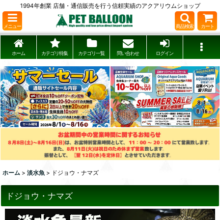
1994年創業 店舗・通信販売を行う信頼実績のアクアリウムショップ
メニュー
商品検索
カート
ホーム
カテゴリ特集
カテゴリ一覧
問い合わせ
ログイン
ホーム
>
淡水魚
>
ドジョウ・ナマズ
ドジョウ・ナマズ