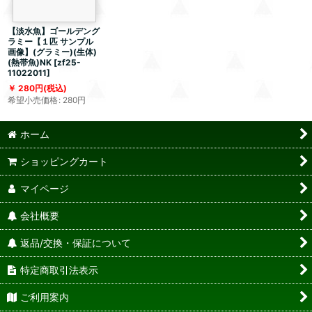
【淡水魚】ゴールデング
ラミー【１匹 サンプル
画像】(グラミー)(生体)
(熱帯魚)NK
[
zf25-
11022011
]
280
円
(税込)
希望小売価格
:
280
円
ホーム
ショッピングカート
マイページ
会社概要
返品/交換・保証について
特定商取引法表示
ご利用案内