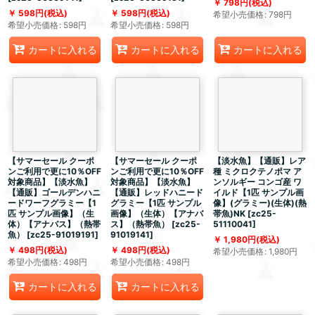
798
円
(税込)
598
円
(税込)
598
円
(税込)
希望小売価格
:
798
円
希望小売価格
:
598
円
希望小売価格
:
598
円
カートに入れる
カートに入れる
カートに入れる
【サマーセール クーポ
【サマーセール クーポ
【淡水魚】【通販】レア
ンご利用で更に10％OFF
ンご利用で更に10％OFF
種 ミクロクテノポマ ア
対象商品】【淡水魚】
対象商品】【淡水魚】
ンソルギー コンゴ産 ワ
【通販】ゴールデンハニ
【通販】レッドハニード
イルド【1匹 サンプル画
ードワーフグラミー【1
グラミー【1匹 サンプル
像】(グラミー)(生体)(熱
匹 サンプル画像】（生
画像】（生体）【アナバ
帯魚)NK
[
zc25-
体）【アナバス】（熱帯
ス】（熱帯魚）
[
zc25-
51110041
]
魚）
[
zc25-91019191
]
91019141
]
1,980
円
(税込)
498
円
(税込)
498
円
(税込)
希望小売価格
:
1,980
円
希望小売価格
:
498
円
希望小売価格
:
498
円
カートに入れる
カートに入れる