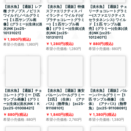
【淡水魚】【通販】レア
【淡水魚】【通販】特価
【淡水魚】【通販】チェ
種 クテノプス ノビリス
スファエリクティス バ
リーチョコレートグラミ
ワイルド(ノベルグラミ
イランティ ワイルド(ゼ
ー(スファエリクティス
ー)【１匹サンプル画
ブラチョコレートグラミ
セラタネンシス) ワイル
像】(グラミー)(生体)(淡
ー)【１匹サンプル画
ド【１匹 サンプル販
水)NK
[
zc25-
像】(グラミー)(生体)(淡
売】(グラミー)(生体)(淡
10131021
]
水)NK
[
zc25-
水)NK
[
zc25-
10131011
]
10124071
]
1,980
円
(税込)
1,280
円
(税込)
880
円
(税込)
希望小売価格
:
1,980
円
希望小売価格
:
1,280
円
希望小売価格
:
880
円
【淡水魚】【通販】チョ
【淡水魚】【通販】激安
【淡水魚】【通販】バル
コレートグラミー【1匹
バルーンパールグラミー
ーンパールグラミー【1
サンプル画像】(グラミ
【2匹】（生体） (アナ
匹 サンプル画像】（生
ー)(生体)(淡水)NKＩＫ
バス)（熱帯魚）
[
zc25-
体） (アナバス)（熱帯
[
zc25-01008421
]
91108101
]
魚）
[
zc25-91108091
]
880
円
(税込)
1,840
円
(税込)
1,380
円
(税込)
希望小売価格
:
880
円
希望小売価格
:
2,760
円
希望小売価格
:
1,380
円