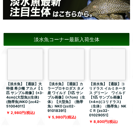
淡水魚コーナー最新入荷生体
【淡水魚】【通販】大
【淡水魚】【通販】カ
【淡水魚】【通販】コ
特価 希少種 アカメ【１
ラープロキロダス タメ
リドラス イルミネータ
匹 サンプル画像】(±3-
産 ワイルド【1匹 サン
ス グリーン ワイルド
4cm)(大型魚)(生体)
プル画像】(±7cm)（生
【1匹 サンプル画像】
(熱帯魚)NKO
[
zc42-
体）【大型魚】（熱帯
(±4ｍ)(コリドラス)
51004011
]
魚）NKO
[
zc02-
（生体）（熱帯魚）NK
91018391
]
ＣＲ
[
zc32-
[
2,980
円
(税込)
01029051
]
5,980
円
(税込)
8,800
円
(税込)