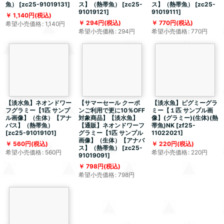
魚）
[
zc25-91019131
]
ス】（熱帯魚）
[
zc25-
ス】（熱帯魚）
[
zc25-
91019121
]
91019111
]
1,140
円
(税込)
294
円
(税込)
770
円
(税込)
希望小売価格
:
1,140
円
希望小売価格
:
294
円
希望小売価格
:
770
円
【淡水魚】ネオンドワー
【サマーセール クーポ
【淡水魚】ピグミーグラ
フグラミー【1匹 サンプ
ンご利用で更に10％OFF
ミー【１匹 サンプル画
ル画像】（生体）【アナ
対象商品】【淡水魚】
像】(グラミー)(生体)(熱
バス】（熱帯魚）
【通販】ネオンドワーフ
帯魚)NK
[
zf25-
[
zc25-91019101
]
グラミー【1匹 サンプル
11022021
]
画像】（生体）【アナバ
560
円
(税込)
220
円
(税込)
ス】（熱帯魚）
[
zc25-
希望小売価格
:
560
円
希望小売価格
:
220
円
91019091
]
798
円
(税込)
希望小売価格
:
798
円