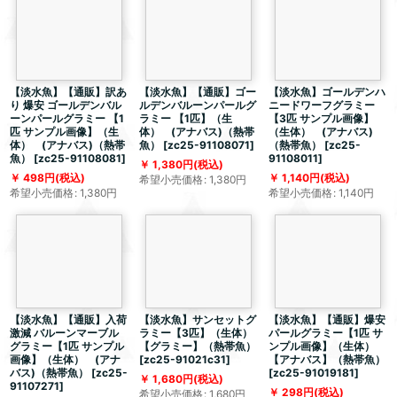
【淡水魚】【通販】訳あ
【淡水魚】【通販】ゴー
【淡水魚】ゴールデンハ
り 爆安 ゴールデンバル
ルデンバルーンパールグ
ニードワーフグラミー
ーンパールグラミー 【1
ラミー 【1匹】（生
【3匹 サンプル画像】
匹 サンプル画像】（生
体） (アナバス)（熱帯
（生体） (アナバス)
体） (アナバス)（熱帯
魚）
[
zc25-91108071
]
（熱帯魚）
[
zc25-
魚）
[
zc25-91108081
]
91108011
]
1,380
円
(税込)
498
円
(税込)
1,140
円
(税込)
希望小売価格
:
1,380
円
希望小売価格
:
1,380
円
希望小売価格
:
1,140
円
【淡水魚】【通販】入荷
【淡水魚】サンセットグ
【淡水魚】【通販】爆安
激減 バルーンマーブル
ラミー【3匹】（生体）
パールグラミー【1匹 サ
グラミー【1匹 サンプル
【グラミー】（熱帯魚）
ンプル画像】（生体）
画像】（生体） (アナ
[
zc25-91021c31
]
【アナバス】（熱帯魚）
バス)（熱帯魚）
[
zc25-
[
zc25-91019181
]
1,680
円
(税込)
91107271
]
298
円
(税込)
希望小売価格
:
1,680
円