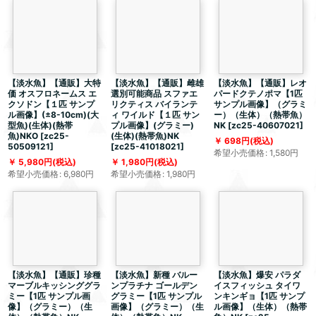
【淡水魚】【通販】大特
【淡水魚】【通販】雌雄
【淡水魚】【通販】レオ
価 オスフロネームス エ
選別可能商品 スファエ
パードクテノポマ【1匹
クソドン【１匹 サンプ
リクティス バイランテ
サンプル画像】（グラミ
ル画像】(±8-10cm)(大
ィ ワイルド【１匹 サン
ー）（生体）（熱帯魚）
型魚)(生体)(熱帯
プル画像】(グラミー)
NK
[
zc25-40607021
]
魚)NKO
[
zc25-
(生体)(熱帯魚)NK
698
円
(税込)
50509121
]
[
zc25-41018021
]
希望小売価格
:
1,580
円
5,980
円
(税込)
1,980
円
(税込)
希望小売価格
:
6,980
円
希望小売価格
:
1,980
円
【淡水魚】【通販】珍種
【淡水魚】新種 バルー
【淡水魚】爆安 パラダ
マーブルキッシンググラ
ンプラチナ ゴールデン
イスフィッシュ タイワ
ミー【1匹 サンプル画
グラミー【1匹 サンプル
ンキンギョ【1匹 サンプ
像】（グラミー）（生
画像】（グラミー）（生
ル画像】（生体）（熱帯