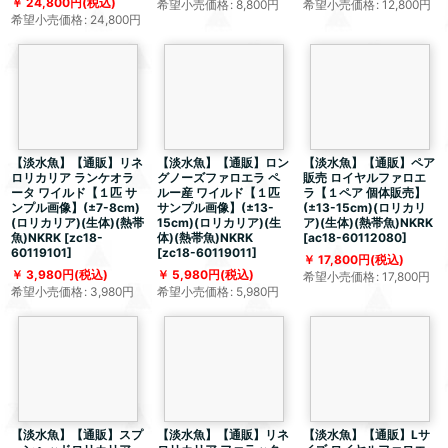
24,800
円
(税込)
希望小売価格
:
8,800
円
希望小売価格
:
12,800
円
希望小売価格
:
24,800
円
【淡水魚】【通販】リネ
【淡水魚】【通販】ロン
【淡水魚】【通販】ペア
ロリカリア ランケオラ
グノーズファロエラ ペ
販売 ロイヤルファロエ
ータ ワイルド【１匹 サ
ルー産 ワイルド【１匹
ラ【１ペア 個体販売】
ンプル画像】(±7-8cm)
サンプル画像】(±13-
(±13-15cm)(ロリカリ
(ロリカリア)(生体)(熱帯
15cm)(ロリカリア)(生
ア)(生体)(熱帯魚)NKRK
魚)NKRK
[
zc18-
体)(熱帯魚)NKRK
[
ac18-60112080
]
60119101
]
[
zc18-60119011
]
17,800
円
(税込)
3,980
円
(税込)
5,980
円
(税込)
希望小売価格
:
17,800
円
希望小売価格
:
3,980
円
希望小売価格
:
5,980
円
【淡水魚】【通販】スプ
【淡水魚】【通販】リネ
【淡水魚】【通販】Lサ