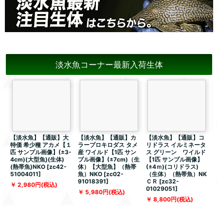
淡水魚コーナー最新入荷生体
【淡水魚】【通販】大
【淡水魚】【通販】カ
【淡水魚】【通販】コ
特価 希少種 アカメ【１
ラープロキロダス タメ
リドラス イルミネータ
匹 サンプル画像】(±3-
産 ワイルド【1匹 サン
ス グリーン ワイルド
4cm)(大型魚)(生体)
プル画像】(±7cm)（生
【1匹 サンプル画像】
(熱帯魚)NKO
[
zc42-
体）【大型魚】（熱帯
(±4ｍ)(コリドラス)
51004011
]
魚）NKO
[
zc02-
（生体）（熱帯魚）NK
91018391
]
ＣＲ
[
zc32-
[
2,980
円
(税込)
01029051
]
5,980
円
(税込)
8,800
円
(税込)