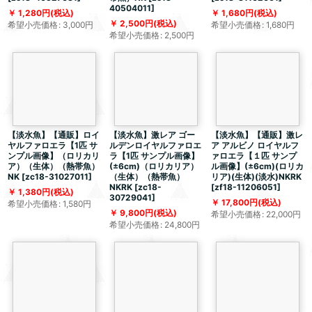
40504011
]
1,280
円
(税込)
1,680
円
(税込)
2,500
円
(税込)
希望小売価格
:
3,000
円
希望小売価格
:
1,680
円
希望小売価格
:
2,500
円
【淡水魚】【通販】ロイ
【淡水魚】激レア ゴー
【淡水魚】【通販】激レ
ヤルファロエラ【1匹 サ
ルデンロイヤルファロエ
ア アルビノ ロイヤルフ
ンプル画像】（ロリカリ
ラ【1匹 サンプル画像】
ァロエラ【１匹 サンプ
ア）（生体）（熱帯魚）
(±6cm)（ロリカリア）
ル画像】(±6cm)(ロリカ
NK
[
zc18-31027011
]
（生体）（熱帯魚）
リア)(生体)(淡水)NKRK
NKRK
[
zc18-
[
zf18-11206051
]
1,380
円
(税込)
30729041
]
17,800
円
(税込)
希望小売価格
:
1,580
円
9,800
円
(税込)
希望小売価格
:
22,000
円
希望小売価格
:
24,800
円