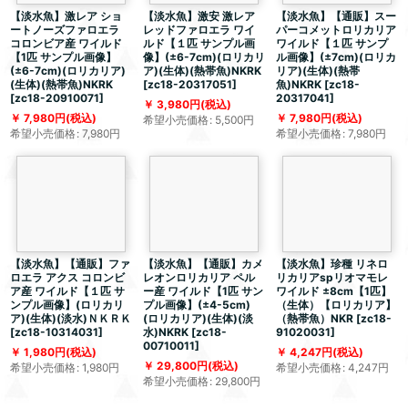
【淡水魚】激レア ショ
【淡水魚】激安 激レア
【淡水魚】【通販】スー
ートノーズファロエラ
レッドファロエラ ワイ
パーコメットロリカリア
コロンビア産 ワイルド
ルド【１匹 サンプル画
ワイルド【１匹 サンプ
【1匹 サンプル画像】
像】(±6-7cm)(ロリカリ
ル画像】(±7cm)(ロリカ
(±6-7cm)(ロリカリア)
ア)(生体)(熱帯魚)NKRK
リア)(生体)(熱帯
(生体)(熱帯魚)NKRK
[
zc18-20317051
]
魚)NKRK
[
zc18-
[
zc18-20910071
]
20317041
]
3,980
円
(税込)
7,980
円
(税込)
7,980
円
(税込)
希望小売価格
:
5,500
円
希望小売価格
:
7,980
円
希望小売価格
:
7,980
円
【淡水魚】【通販】ファ
【淡水魚】【通販】カメ
【淡水魚】珍種 リネロ
ロエラ アクス コロンビ
レオンロリカリア ペル
リカリアspリオマモレ
ア産 ワイルド【１匹 サ
ー産 ワイルド【1匹 サン
ワイルド ±8cm【1匹】
ンプル画像】(ロリカリ
プル画像】(±4-5cm)
（生体）【ロリカリア】
ア)(生体)(淡水)ＮＫＲＫ
(ロリカリア)(生体)(淡
（熱帯魚）NKR
[
zc18-
[
zc18-10314031
]
水)NKRK
[
zc18-
91020031
]
00710011
]
1,980
円
(税込)
4,247
円
(税込)
29,800
円
(税込)
希望小売価格
:
1,980
円
希望小売価格
:
4,247
円
希望小売価格
:
29,800
円