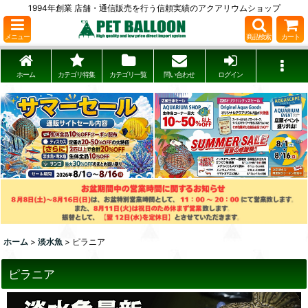
1994年創業 店舗・通信販売を行う信頼実績のアクアリウムショップ
メニュー
商品検索
カート
ホーム
カテゴリ特集
カテゴリ一覧
問い合わせ
ログイン
ホーム
>
淡水魚
>
ピラニア
ピラニア