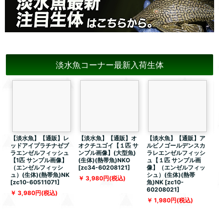
淡水魚コーナー最新入荷生体
【淡水魚】【通販】レ
【淡水魚】【通販】オ
【淡水魚】【通販】ア
ッドアイプラチナゼブ
オクチユゴイ【１匹 サ
ルビノゴールデンスカ
ラエンゼルフィッシュ
ンプル画像】(大型魚)
ラレエンゼルフィッシ
【1匹 サンプル画像】
(生体)(熱帯魚)NKO
ュ【１匹 サンプル画
（エンゼルフィッシ
[
zc34-60208121
]
像】（エンゼルフィッ
ュ）(生体)(熱帯魚)NK
シュ）(生体)(熱帯
体
3,980
円
(税込)
[
zc10-60511071
]
魚)NK
[
zc10-
5
60208021
]
3,980
円
(税込)
1,980
円
(税込)