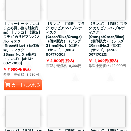
【サマーセール サンゴ
【サンゴ】【通販】フラ
【サンゴ】【通販】フラ
まとめ買い割り対象商
グ カリビアンバブルデ
グ カリビアンバブルデ
品】【サンゴ】【通販】
ィスク
ィスク
フラグ カリビアンバブ
(Green/Blue/Orange)
(Orange/Green/Blue)
ルディスク
（個体販売）（フラグ
（個体販売）（フラグ
(Green/Blue)（個体販
28mm)No.5（生体）
20mm)No.2（生体）
売）（フラグ
（サンゴ）
[
ah13-
（サンゴ）
[
ah13-
28mm)No.3（生体）
60717050
]
60717020
]
（サンゴ）
[
ah13-
8,800
円
(税込)
11,000
円
(税込)
60717030
]
希望小売価格
:
9,800
円
希望小売価格
:
12,000
円
7,980
円
(税込)
希望小売価格
:
8,980
円
カートに入れる
【サンゴ】【通販】フラ
【サンゴ】【通販】カリ
【サンゴ】【通販】カリ