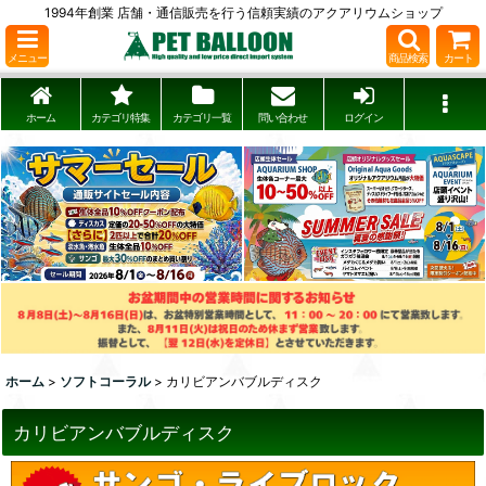
1994年創業 店舗・通信販売を行う信頼実績のアクアリウムショップ
メニュー
商品検索
カート
ホーム
カテゴリ特集
カテゴリ一覧
問い合わせ
ログイン
ホーム
>
ソフトコーラル
>
カリビアンバブルディスク
カリビアンバブルディスク