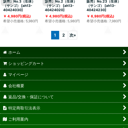
販売）No.3（生体）
販売）No.2（生体）
販売）No.23（生体）
（サンゴ）
[
ah13-
（サンゴ）
[
ah13-
（サンゴ）
[
ah13-
40424030
]
40424020
]
40424230
]
4,980
円
(税込)
4,980
円
(税込)
6,980
円
(税込)
希望小売価格
:
5,980
円
希望小売価格
:
5,980
円
希望小売価格
:
7,980
円
1
2
次
»
ホーム
ショッピングカート
マイページ
会社概要
返品/交換・保証について
特定商取引法表示
ご利用案内