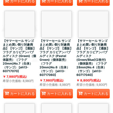
カートに入れる
カートに入れる
カートに入れる
【サマーセール サンゴ
【サマーセール サンゴ
【サマーセール サンゴ
まとめ買い割り対象商
まとめ買い割り対象商
まとめ買い割り対象商
品】【サンゴ】【通販】
品】【サンゴ】【通販】
品】【サンゴ】【通販】
フラグ カリビアンバブ
フラグ カリビアンバブ
フラグ カリビアンバブ
ルディスク (Green)（個
ルディスク (Pastel
ルディスク
体販売）（フラグ
Green)（個体販売）
(Green/Blue)(2枚付)
20mm)No.7（生体）
（フラグ
（個体販売）（フラグ
（サンゴ）
[
ah13-
20mm)No.6（生体）
28mm)No.4（生体）
60717070
]
（サンゴ）
[
ah13-
（サンゴ）
[
ah13-
60717060
]
60717040
]
7,980
円
(税込)
7,980
円
(税込)
8,800
円
(税込)
希望小売価格
:
8,980
円
希望小売価格
:
8,980
円
希望小売価格
:
9,800
円
カートに入れる
カートに入れる
カートに入れる