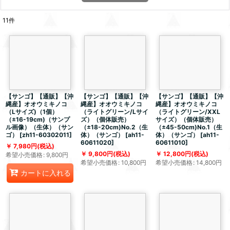
11
件
【サンゴ】【通販】【沖
【サンゴ】【通販】【沖
【サンゴ】【通販】【沖
縄産】オオウミキノコ
縄産】オオウミキノコ
縄産】オオウミキノコ
（Lサイズ)（1個）
（ライトグリーン/Lサイ
（ライトグリーン/XXL
（±16-19cm)（サンプ
ズ）（個体販売）
サイズ）（個体販売）
ル画像）（生体）（サン
（±18-20cm)No.2（生
（±45-50cm)No.1（生
ゴ）
[
zh11-60302011
]
体）（サンゴ）
[
ah11-
体）（サンゴ）
[
ah11-
60611020
]
60611010
]
7,980
円
(税込)
9,800
円
(税込)
12,800
円
(税込)
希望小売価格
:
9,800
円
希望小売価格
:
10,800
円
希望小売価格
:
14,800
円
カートに入れる