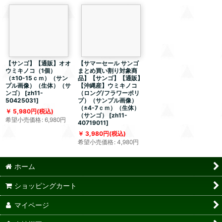
【サンゴ】【通販】オオ
【サマーセール サンゴ
ウミキノコ（1個）
まとめ買い割り対象商
（±10-15ｃｍ）（サン
品】【サンゴ】【通販】
プル画像）（生体）（サ
【沖縄産】ウミキノコ
ンゴ）
[
zh11-
（ロング/フラワーポリ
50425031
]
プ）（サンプル画像）
（±4-7ｃｍ）（生体）
5,980
円
(税込)
（サンゴ）
[
zh11-
希望小売価格
:
6,980
円
40719011
]
3,980
円
(税込)
希望小売価格
:
4,980
円
ホーム
ショッピングカート
マイページ