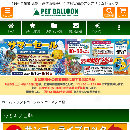
1994年創業 店舗・通信販売を行う信頼実績のアクアリウムショップ
メニュー
商品検索
カート
ホーム
カテゴリ特集
カテゴリ一覧
問い合わせ
ログイン
ホーム
>
ソフトコーラル
>
ウミキノコ類
ウミキノコ類