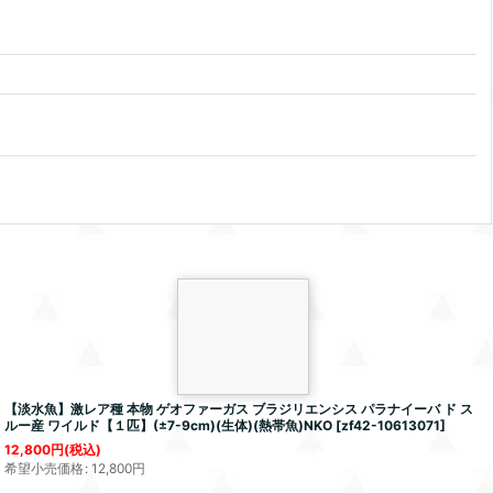
【淡水魚】激レア種 本物
ゲオファーガス
ブラジリエンシス
パラナイーバ ド ス
ルー産 ワイルド【１匹】(±7-9cm)(生体)(熱帯魚)NKO
[
zf42-10613071
]
12,800
円
(税込)
希望小売価格
:
12,800
円