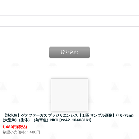
絞り込む
【淡水魚】
ゲオファーガス
ブラジリエンシス
【１匹 サンプル画像】(±6-7cm)
(大型魚)（生体）（熱帯魚）NKO
[
zc42-10408161
]
1,480
円
(税込)
希望小売価格
:
1,480
円