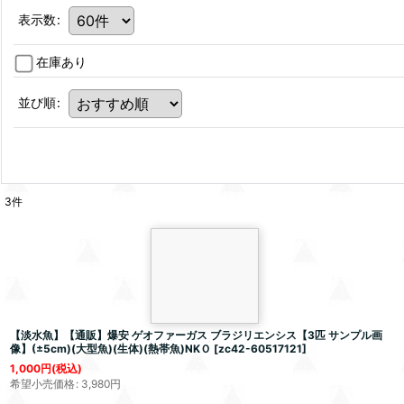
表示数
:
在庫あり
並び順
:
3
件
【淡水魚】【通販】爆安
ゲオファーガス
ブラジリエンシス
【3匹 サンプル画
像】(±5cm)(大型魚)(生体)(熱帯魚)NKＯ
[
zc42-60517121
]
1,000
円
(税込)
希望小売価格
:
3,980
円